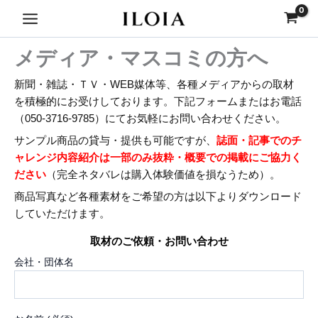
内
Main
容
Menu
を
メディア・マスコミの方へ
ス
キ
新聞・雑誌・ＴＶ・WEB媒体等、各種メディアからの取材
ッ
を積極的にお受けしております。下記フォームまたはお電話
プ
（050-3716-9785）にてお気軽にお問い合わせください。
サンプル商品の貸与・提供も可能ですが、
誌面・記事でのチ
ャレンジ内容紹介は一部のみ抜粋・概要での掲載にご協力く
ださい
（完全ネタバレは購入体験価値を損なうため）。
商品写真など各種素材をご希望の方は以下よりダウンロード
していただけます。
取材のご依頼・お問い合わせ
会社・団体名