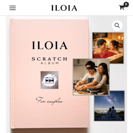
内
Main
容
Menu
を
ス
ク
ス
ラ
キ
ッ
ッ
チ
プ
ア
ル
バ
ム
カ
ッ
プ
ル
版
個